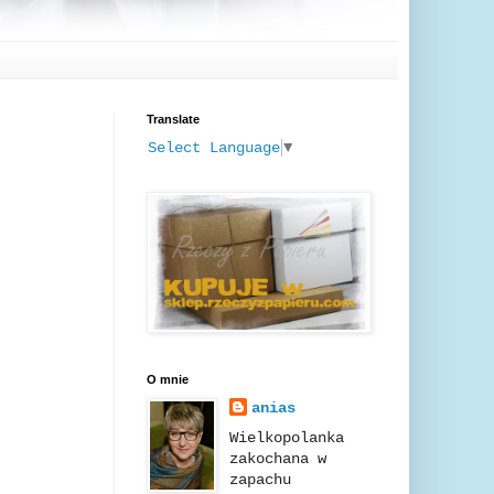
Translate
Select Language
▼
O mnie
anias
Wielkopolanka
zakochana w
zapachu