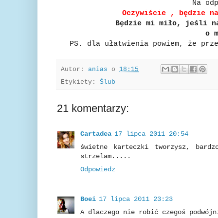
Na od
Oczywiście , będzie n
Będzie mi miło, jeśli n
o 
PS. dla ułatwienia powiem, że prz
Autor:
anias
o
18:15
Etykiety:
Ślub
21 komentarzy:
Cartadea
17 lipca 2011 20:54
świetne karteczki tworzysz, bard
strzelam.....
Odpowiedz
Boei
17 lipca 2011 23:23
A dlaczego nie robić czegoś podwójn