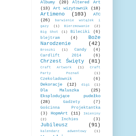
Albumy
(20)
Altered Art
(13)
Art wizytownik
(18)
Artimeno
(103)
ATC
(26)
barwienie wstążek i
gazy
(1)
Bierzmowanie
(2)
Bileciki
(6)
Big Shot
(1)
Boże
blejtram
(4)
Narodzenie
(42)
Candy
(4)
Broszki
(1)
Cardlift 2014
(6)
Chrzest Święty
(81)
Craft Artwork
(1)
Craft
Party Poznań
(1)
Czekoladownik
(6)
Dekoracje
(12)
digi
(1)
Dla Maluszka
(25)
Eksplodujące pudełko
(28)
Gadżety
(7)
Gościnna Projektantka
HopmArt
(11)
(3)
Imieniny
Inchies
(3)
(2)
Jubileusz
(91)
kalendarz adwentowy
(1)