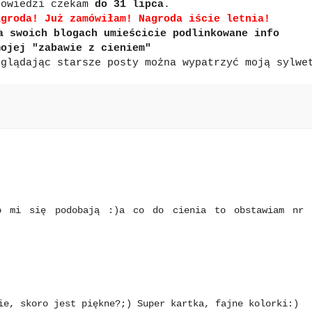
powiedzi czekam
do 31 lipca
.
agroda! Już zamówiłam! Nagroda iście letnia!
a swoich blogach umieścicie podlinkowane info
mojej "zabawie z cieniem"
eglądając starsze posty można wypatrzyć moją sylwe
zo mi się podobają :)a co do cienia to obstawiam nr
ie, skoro jest piękne?;) Super kartka, fajne kolorki:)