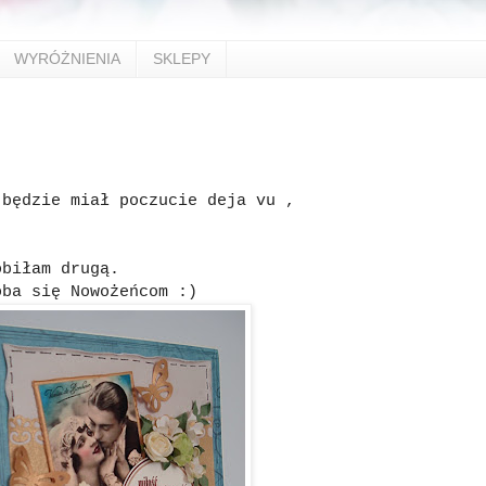
WYRÓŻNIENIA
SKLEPY
 będzie miał poczucie deja vu ,
,
obiłam drugą.
oba się Nowożeńcom :)