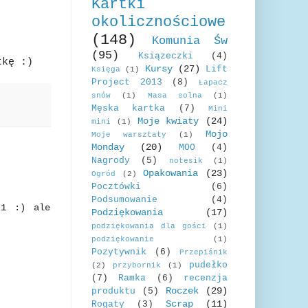
Kartki
okolicznościowe
(148)
Komunia Św
(95)
Ksiązeczki
(4)
tkę :)
Kursy
(27)
Lift
Księga
(1)
Project 2013
(8)
Łapacz
snów
(1)
Masa solna
(1)
Męska kartka
(7)
Mini
Moje kwiaty
(24)
mini
(1)
Mojo
Moje warsztaty
(1)
Monday
(20)
MOO
(4)
Nagrody
(5)
notesik
(1)
Opakowania
(23)
Ogród
(2)
Pocztówki
(6)
Podsumowanie
(4)
 1 :) ale
Podziękowania
(17)
podziękowania dla gości
(1)
podziękowanie
(1)
Pozytywnik
(6)
Przepiśnik
pudełko
(2)
przybornik
(1)
(7)
Ramka
(6)
recenzja
Roczek
(29)
produktu
(5)
Scrap
(11)
Rogaty
(3)