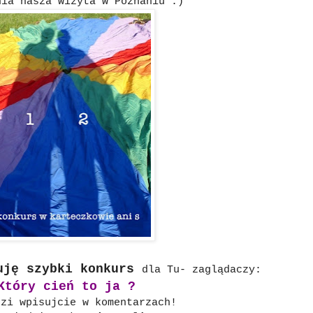
nia nasza wizyta w Poznaniu :)
uję szybki konkurs
dla Tu- zaglądaczy:
Który cień to ja ?
dzi wpisujcie w komentarzach!