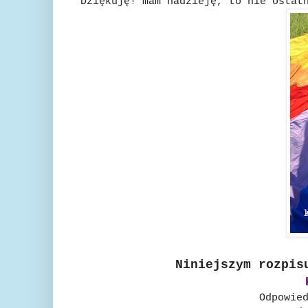
Dziękuję! mam nadzieję, to nie ostat
Niniejszym rozpis
Odpowie