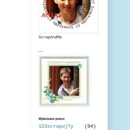
ScrapAndMe
. . .
Wykonane prace:
123scrapujTy
(94)